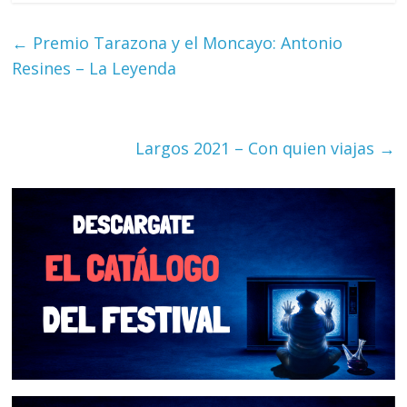
←
Premio Tarazona y el Moncayo: Antonio
Resines – La Leyenda
Largos 2021 – Con quien viajas
→