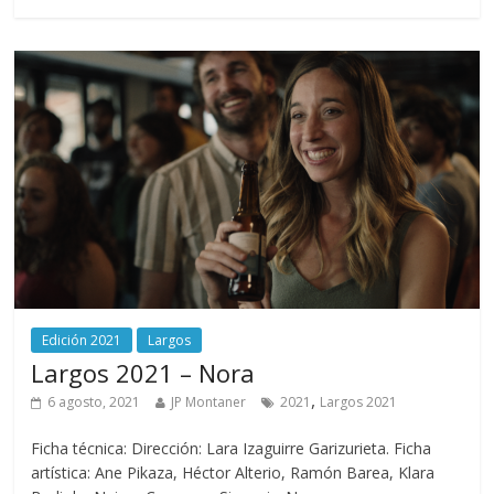
Edición 2021
Largos
Largos 2021 – Nora
,
6 agosto, 2021
JP Montaner
2021
Largos 2021
Ficha técnica: Dirección: Lara Izaguirre Garizurieta. Ficha
artística: Ane Pikaza, Héctor Alterio, Ramón Barea, Klara