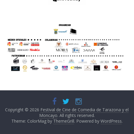
Copyright © 2026
Festival de Cine de Comedia de Tarazona y el
Moncayo
. All rights reserved.
Theme: ColorMag by
ThemeGrill
. Powered by
WordPress
.