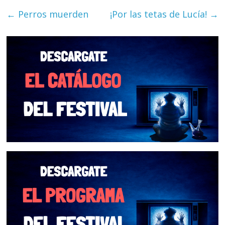
←
Perros muerden
¡Por las tetas de Lucía!
→