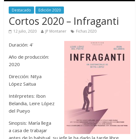
Destacado
Edición 2020
Cortos 2020 – Infraganti
12 julio, 2020
JP Montaner
Fichas 2020
Duración: 4’
Año de producción:
2020
Dirección: Nitya
López Saitua
Intérpretes: Ibon
Belandia, Leire López
del Pueyo
Sinopsis: María llega
a casa de trabajar
antes de lo habitual, su jefe le ha dado la tarde libre