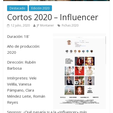
Destacado
Edición 2020
Cortos 2020 – Influencer
12 julio, 2020
JP Montaner
Fichas 2020
Duración: 18’
Año de producción:
2020
Dirección: Rubén
Barbosa
Intérpretes: Veki
Velilla, Vanesa
Pámpano, Clara
Méndez Leite, Román
Reyes
Sinopsis: ¿Qué pasaría si a la «Influencer» más