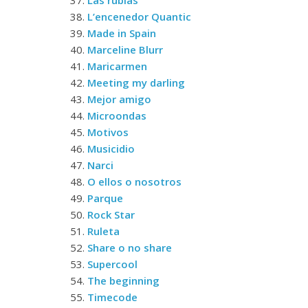
37.
Las rubias
38.
L’encenedor Quantic
39.
Made in Spain
40.
Marceline Blurr
41.
Maricarmen
42.
Meeting my darling
43.
Mejor amigo
44.
Microondas
45.
Motivos
46.
Musicidio
47.
Narci
48.
O ellos o nosotros
49.
Parque
50.
Rock Star
51.
Ruleta
52.
Share o no share
53.
Supercool
54.
The beginning
55.
Timecode