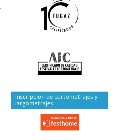
→
Inscripción de cortometrajes y
largometrajes