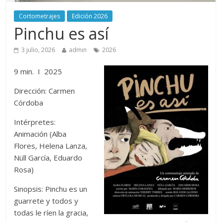
Cortometrajes
Edición 2026
Pinchu es así
3 julio, 2026
admin
2026
9 min. I 2025
Dirección: Carmen
Córdoba
Intérpretes:
Animación (Alba
Flores, Helena Lanza,
Nüll García, Eduardo
Rosa)
Sinopsis: Pinchu es un
guarrete y todos y
todas le ríen la gracia,