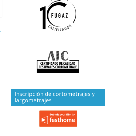
→
Inscripción de cortometrajes y
largometrajes