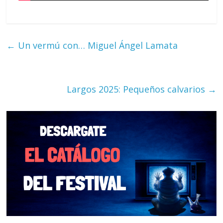
←
Un vermú con… Miguel Ángel Lamata
Largos 2025: Pequeños calvarios
→