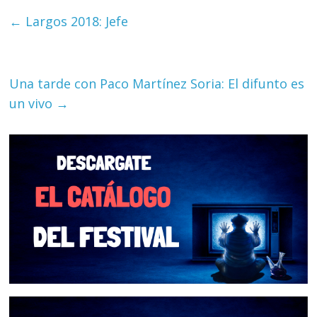
←
Largos 2018: Jefe
Una tarde con Paco Martínez Soria: El difunto es
un vivo
→