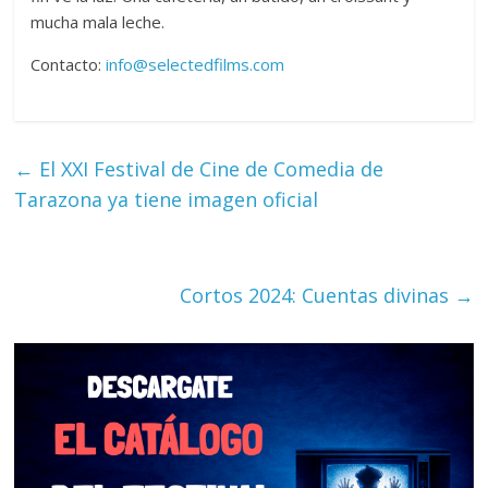
mucha mala leche.
Contacto:
info@selectedfilms.com
←
El XXI Festival de Cine de Comedia de
Tarazona ya tiene imagen oficial
Cortos 2024: Cuentas divinas
→