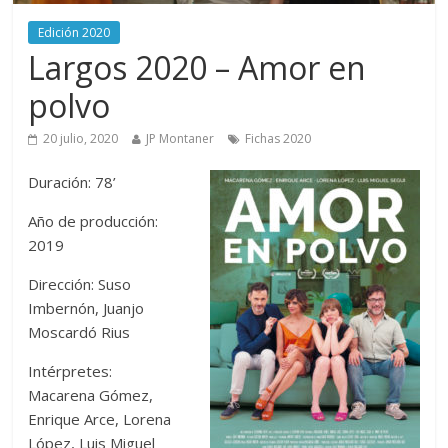
Edición 2020
Largos 2020 – Amor en
polvo
20 julio, 2020
JP Montaner
Fichas 2020
Duración: 78’
Año de producción:
2019
Dirección: Suso
Imbernón, Juanjo
Moscardó Rius
Intérpretes:
Macarena Gómez,
Enrique Arce, Lorena
López, Luis Miguel