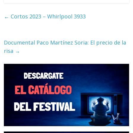
←
Cortos 2023 – Whirlpool 3933
Documental Paco Martínez Soria: El precio de la
risa
→