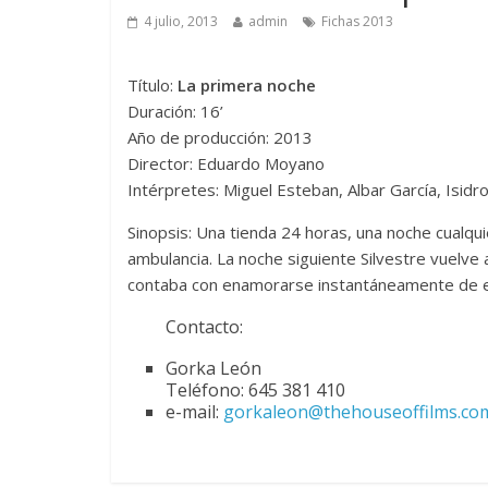
4 julio, 2013
admin
Fichas 2013
Título:
La primera noche
Duración: 16’
Año de producción: 2013
Director: Eduardo Moyano
Intérpretes: Miguel Esteban, Albar García, Isid
Sinopsis: Una tienda 24 horas, una noche cualquie
ambulancia. La noche siguiente Silvestre vuelve 
contaba con enamorarse instantáneamente de e
Contacto:
Gorka León
Teléfono: 645 381 410
e-mail:
gorkaleon@thehouseoffilms.co