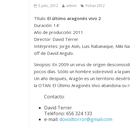
5 julio, 2012
admin
Fichas 2012
Título:
El último aragonés vivo 2
Duración: 14’
Año de producción: 2011
Director: David Terrer
Intérpretes: Jorge Asín, Luis Rabanaque, Miki Na
off de David Angulo.
Sinopsis: En 2009 un virus de origen desconocid
pocos días. Sóólo un hombre sobrevivió a la pa
Un año después, Aragón es un territorio desért
la OTAN. El Último Aragonés Vivo abandona su r
Contacto:
David Terrer
Teléfono: 656 324 133
e-mail:
dovodtorror@gmail.com