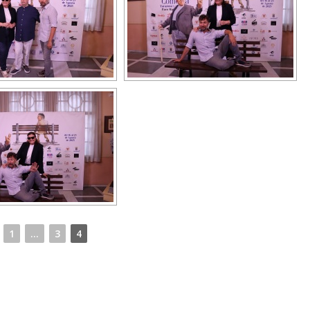
1
...
3
4