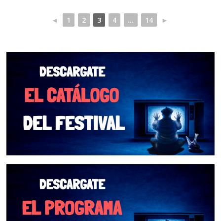
◄
1
2
3
4
...
14
►