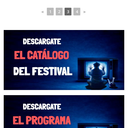
◄
1
2
3
4
►