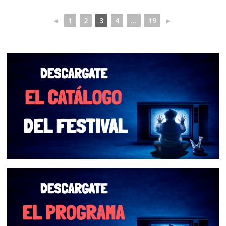
◄
1
2
3
4
...
19
►