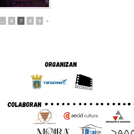
...
6
7
8
9
►