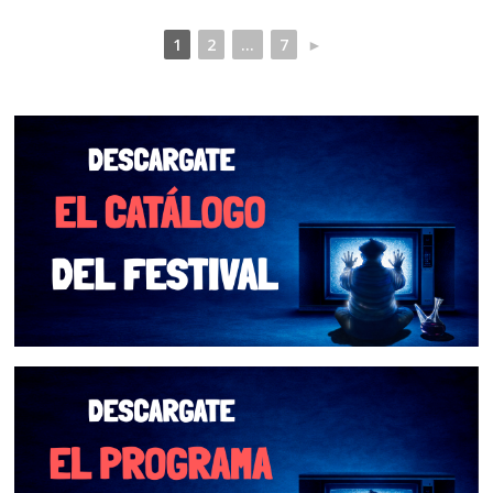
1
2
...
7
►