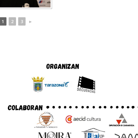
1
2
3
►