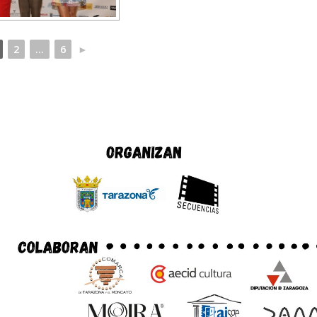
2
...
6
►