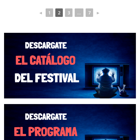
◄
1
2
3
...
7
►