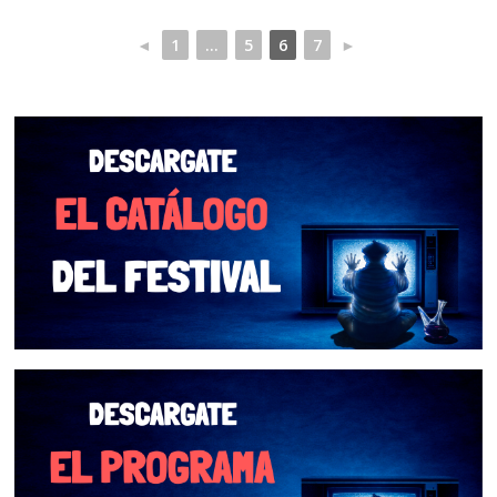
◄
1
...
5
6
7
►