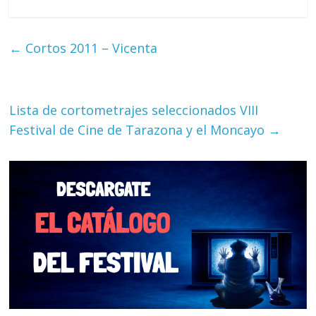
←
Cortos 2011 – Vicenta
Lista de cortometrajes seleccionados VIII
Festival de Cine de Tarazona y el Moncayo
→