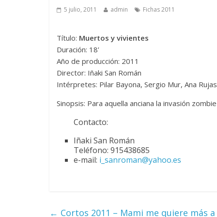
5 julio, 2011
admin
Fichas 2011
Título:
Muertos y vivientes
Duración: 18’
Año de producción: 2011
Director: Iñaki San Román
Intérpretes: Pilar Bayona, Sergio Mur, Ana Rujas
Sinopsis: Para aquella anciana la invasión zombi
Contacto:
Iñaki San Román
Teléfono: 915438685
e-mail:
i_sanroman@yahoo.es
←
Cortos 2011 – Mami me quiere más a