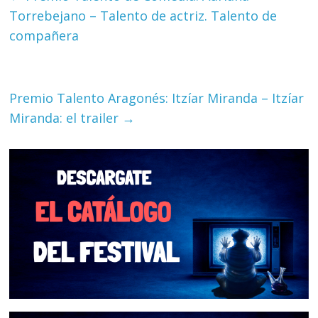
Torrebejano – Talento de actriz. Talento de
compañera
Premio Talento Aragonés: Itzíar Miranda – Itzíar
Miranda: el trailer
→