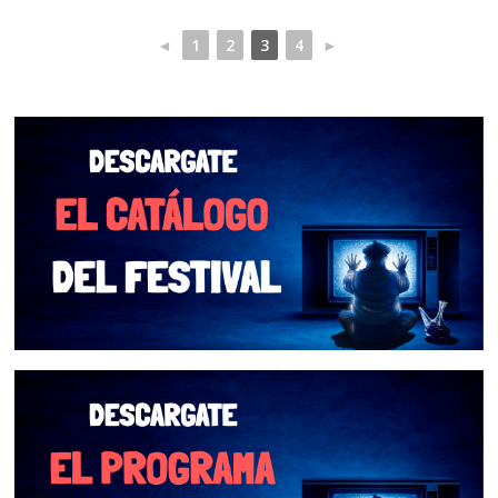
◄
1
2
3
4
►