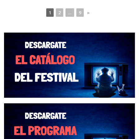
1
2
...
9
►