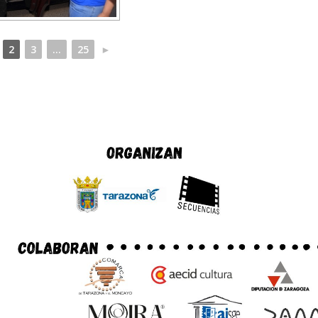
2
3
...
25
►