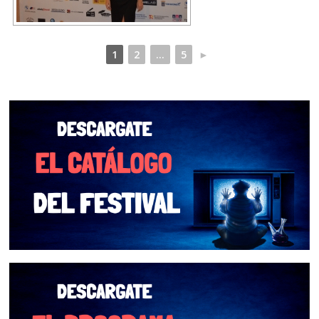
1
2
...
5
►