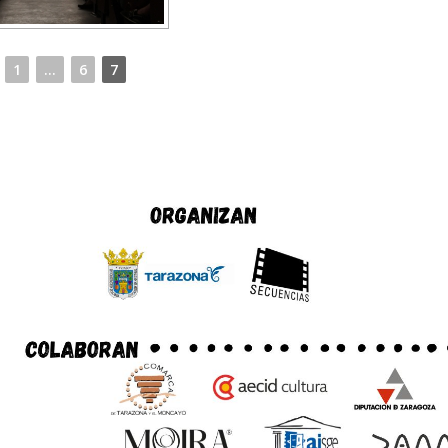
1
...
6
7