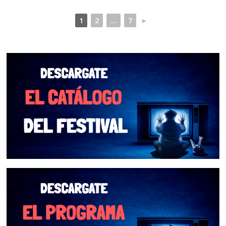
1
2
...
7
►