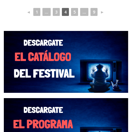
◄
1
...
3
4
5
...
9
►