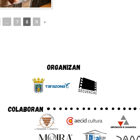
...
7
8
9
►