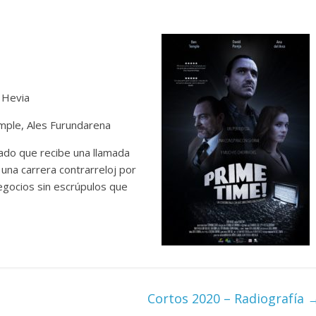
n Hevia
emple, Ales Furundarena
rado que recibe una llamada
una carrera contrarreloj por
egocios sin escrúpulos que
Cortos 2020 – Radiografía