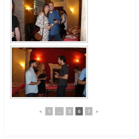
◄
1
...
5
6
7
►