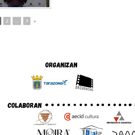
2
...
7
►