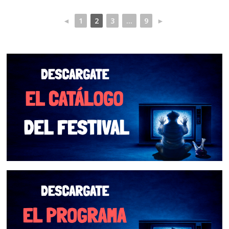
◄
1
2
3
...
9
►